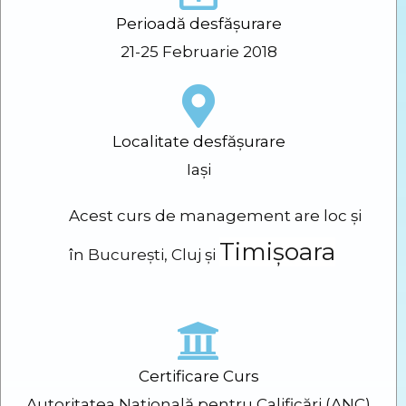
Perioadă desfășurare
21-25 Februarie 2018
Localitate desfășurare
Iași
Acest curs de management are loc și
Timișoara
în
București
,
Cluj
și
Certificare Curs
Autoritatea Națională pentru Calificări (ANC)