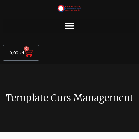
Skip
to
content
Cart
0
0,00
lei
Template Curs Management